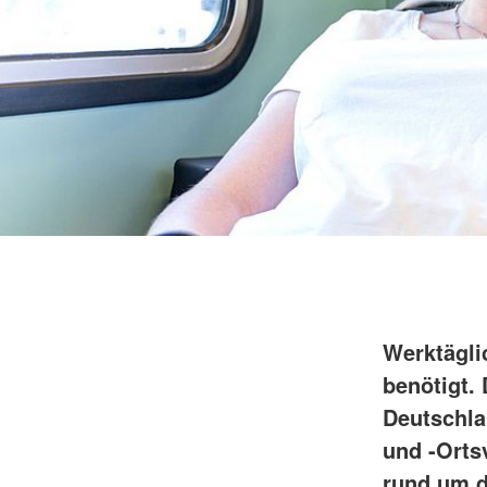
Werktägli
benötigt.
Deutschla
und -Orts
rund um d