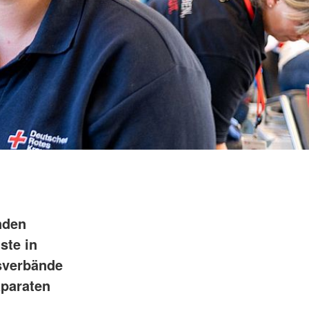
nden
ste in
sverbände
äparaten