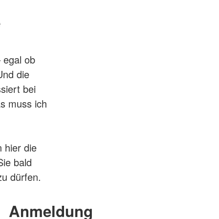
e
– egal ob
Und die
siert bei
as muss ich
 hier die
Sie bald
u dürfen.
Anmeldung