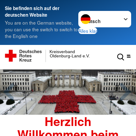
Sie befinden sich auf der
Sprache wechseln zu
deutschen Website
You are on the German website,
you can use the switch to switch to
Alles klar
the English one
Kreisverband
Oldenburg-Land e.V.
Herzlich
Willkommen beim